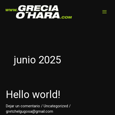
Ir
al
contenido
junio 2025
Hello world!
Dejar un comentario
/
Uncategorized
/
gretchelgugosa@gmail.com